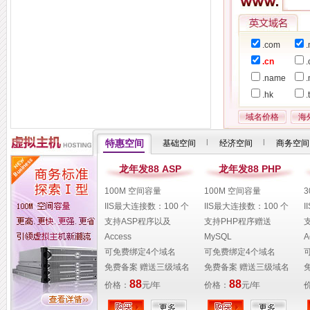
.com
.
.cn
.
.name
.hk
.
域名价格
海
特惠空间
|
|
基础空间
经济空间
商务空间
龙年发88 ASP
龙年发88 PHP
100M 空间容量
100M 空间容量
IIS最大连接数：100 个
IIS最大连接数：100 个
I
支持ASP程序以及
支持PHP程序赠送
Access
MySQL
A
可免费绑定4个域名
可免费绑定4个域名
免费备案 赠送三级域名
免费备案 赠送三级域名
88
88
价格：
元/年
价格：
元/年