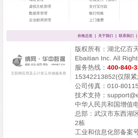
带宽：5M独享
虚拟主机管理
支付宝付款
免费赠送1个独立IP
数据库管理
银行转账
120
价格：
元/月
企业邮局管理
上门缴费
CPU：E1230v2*2
价格总览
|
关于我们
|
联系我们
|
内存：1G ECC
美国云享Ⅲ型
美国云
硬盘：80G（C盘20G）
版权所有：湖北亿百天信息
机房：美国加州
Ebaitian Inc. All Rig
带宽：6M独享
免费赠送1个独立IP
服务热线：
400-840-
220
价格：
元/月
互联网应用及云计算云存储服务商
15342213852(仅限
公司传真：010-80115
技术支持：support@eba
中华人民共和国增值电信
总部：武汉市东西湖
2栋
工业和信息化部备案