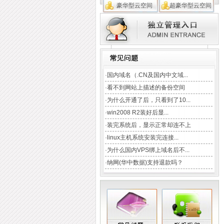
豪华型云空间
超豪华型云空间
TAG:
域名注册
云主机
CDN加速
企业邮局
虚拟主机
数据库
·
国内域名（.CN及国内中文域...
·
看不到网站上描述的备份空间
·
为什么开通了后，只看到了10...
·
win2008 R2装好后显...
·
装完系统后，显示正常却连不上
·
linux主机系统安装完连接...
·
为什么国内VPS绑上域名后不...
·
纳网(华中数据)支持退款吗？