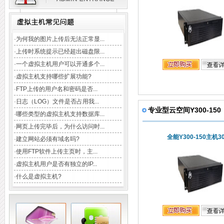
TAG:
域名注册
云主机
CDN加速
企业邮局
虚拟主机
数据库
·
为何我的图片上传后无法正常显...
·
上传时系统提示已经超出磁盘限...
·
一个虚拟主机用户可以开通多个...
·
虚拟主机支持哪些扩展功能?
·
FTP上传的用户名和密码是否...
·
日志（LOG）文件是否占用我...
专业型云空间Y300-150
·
哪些类型的虚拟主机支持数据库...
·
网页上传完毕后，为什么访问时...
全能Y300-150主机3
·
建立网站必须有域名吗?
·
使用FTP软件上传主页时，主...
·
虚拟主机用户是否有独立的IP...
·
什么是虚拟主机?