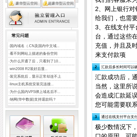
豪华型云空间
超豪华型云空间
2、网上银行对
给我们，也需
TAG:
域名注册
云主机
CDN加速
3、在线支付
企业邮局
虚拟主机
数据库
台，通过这些
充值，并且及
·
国内域名（.CN及国内中文域...
·
看不到网站上描述的备份空间
来支付款项
·
为什么开通了后，只看到了10...
2
汇款后多长时间可以
·
win2008 R2装好后显...
汇款成功后，
·
装完系统后，显示正常却连不上
·
linux主机系统安装完连接...
当然，这里所
·
为什么国内VPS绑上域名后不...
会造成汇款延误
·
纳网(华中数据)支持退款吗？
您可能需要联
3
通过在线支付平台支
极少数情况下
口的原因，可