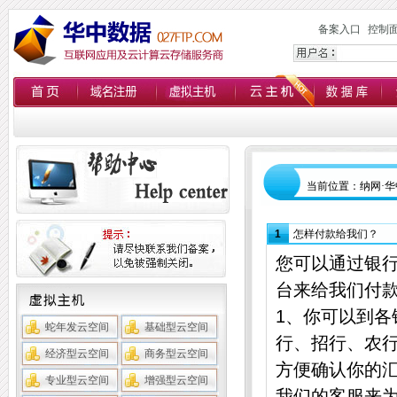
备案入口
控制
当前位置：纳网
·
华
1
怎样付款给我们？
您可以通过银
台来给我们付
1、你可以到
蛇年发云空间
基础型云空间
行、招行、农
经济型云空间
商务型云空间
方便确认你的
专业型云空间
增强型云空间
我们的客服来