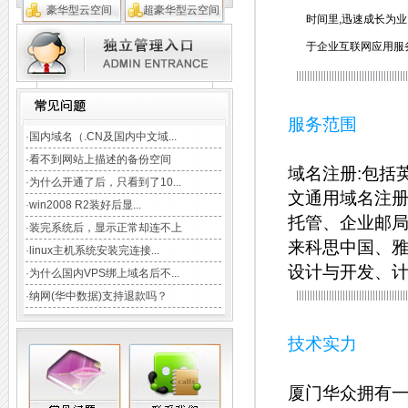
豪华型云空间
超豪华型云空间
时间里,迅速成长为
于企业互联网应用服
TAG:
域名注册
云主机
CDN加速
企业邮局
虚拟主机
数据库
服务范围
·
国内域名（.CN及国内中文域...
·
看不到网站上描述的备份空间
域名注册:包括
·
为什么开通了后，只看到了10...
文通用域名注册
·
win2008 R2装好后显...
托管、企业邮局
·
装完系统后，显示正常却连不上
来科思中国、雅
·
linux主机系统安装完连接...
设计与开发、
·
为什么国内VPS绑上域名后不...
·
纳网(华中数据)支持退款吗？
技术实力
厦门华众拥有