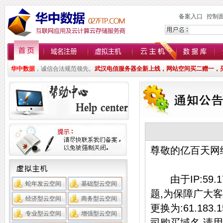
备案入口
控制
华中数据
，诚信合法规范领先。
武汉电信服务器全新上线，网站空间买二赠一，
尊敬的亿百天网
由于IP:59.
蛇年发云空间
基础型云空间
题,为保障广大客户
经济型云空间
商务型云空间
更换为:61.18
专业型云空间
增强型云空间
司购买域名,请