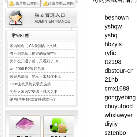
豪华型云空间
超豪华型云空间
beshown
TAG:
域名注册
云主机
CDN加速
yshqw
企业邮局
虚拟主机
数据库
yshq
hbzyls
·
国内域名（.CN及国内中文域...
ryfic
·
看不到网站上描述的备份空间
ttz198
·
为什么开通了后，只看到了10...
·
win2008 R2装好后显...
dbstour-cn
·
装完系统后，显示正常却连不上
21hb
·
linux主机系统安装完连接...
cmx1688
·
为什么国内VPS绑上域名后不...
gongyebing
·
纳网(华中数据)支持退款吗？
chuyufood
whxlawyer
diyijy
sztenbo