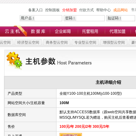
售
备案入口
控制面板
分销加盟
付款方式
帮助中心
成品网站
云空间
经济型云空间
商务型云空间
专业型云空间
增强型云空间
豪
主机详细介绍
产品类型
全能Y100-100主机100M(y100-100型)
网站空间大小/主机容量
100M
默认支持ACCESS数据库（跟web空间共享数
数据库空间
MSSQL/MYSQL若为赠送，购买主机后查看
售价
100元/年 200元/2年 300元/3年