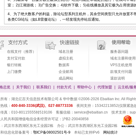
室； 2)江湖游戏； 3)广告交换； 4)软件下载； 5)在线播放及其它极为占用资
4、为了绝大数客户的利益，除论坛型系列主机外，其余空间类型只允许放置不带
各类CGI论坛（如LB雷傲论坛），一经发现先停站后通知。
在线支付（推荐）
域名注册
服务器问题
支付宝付款
虚拟主机
域名注册和使用
银行转账
数据库
VPS主机使用
上门缴费
企业邮局
款项支付问题
成品网站
退款说明
格总览
|
关于我们
|
联系我们
|
付款方式
|
帮助中心
|
代理加盟
|
云主机/服
有：湖北亿百天信息技术有限公司 & 华中数据 ©2006-2026 Ebaitian Inc. All Rights 
务热线：
400-840-3336(武汉)、027-88773336
夜间支持：15342213852(仅限紧急
真：010-80115555转519106 客服信箱：service@ebaitian.cn 技术支持：suppor
人民共和国增值电信业务经营许可证：沪B2-20040858
部：武汉市东西湖区东光工业园2栋 办公：武汉市东西湖区东光工业园2栋
业和信息化部备案号：
鄂ICP备08002501号-9
本站已支持IPv6
网站统计