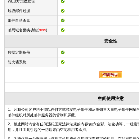
WEB方式收发信
垃圾邮件过滤
邮件自动杀毒
邮局域名更换功能(
new
)
安全性
数据定期备份
防火墙系统
空间使用注意
1、凡我公司客户均不得以任何方式滥发电子邮件和从事销售大量电子邮件网址
邮件组织对所处邮件服务器的管制和屏蔽。
2、禁止网站内含有任何违犯国家法律法规的内容:如六合彩、法轮功等，一经发
用，并且由此引起的一切后果由空间租用者承担。
3、为确保每一台服务器上虚拟主机用户站点均能正常稳定的运行，在我司申请的虚