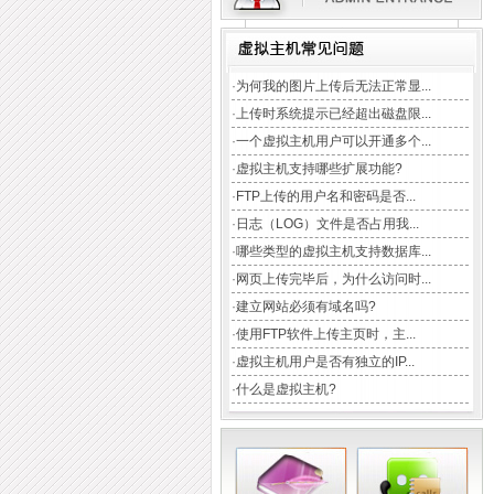
TAG:
域名注册
云主机
CDN加速
企业邮局
虚拟主机
数据库
·
为何我的图片上传后无法正常显...
·
上传时系统提示已经超出磁盘限...
·
一个虚拟主机用户可以开通多个...
·
虚拟主机支持哪些扩展功能?
·
FTP上传的用户名和密码是否...
·
日志（LOG）文件是否占用我...
·
哪些类型的虚拟主机支持数据库...
·
网页上传完毕后，为什么访问时...
·
建立网站必须有域名吗?
·
使用FTP软件上传主页时，主...
·
虚拟主机用户是否有独立的IP...
·
什么是虚拟主机?