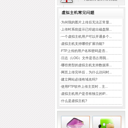
TAG:
域名注册
云主机
CDN加速
企业邮局
虚拟主机
数据库
·
为何我的图片上传后无法正常显...
·
上传时系统提示已经超出磁盘限...
·
一个虚拟主机用户可以开通多个...
·
虚拟主机支持哪些扩展功能?
·
FTP上传的用户名和密码是否...
·
日志（LOG）文件是否占用我...
·
哪些类型的虚拟主机支持数据库...
·
网页上传完毕后，为什么访问时...
·
建立网站必须有域名吗?
·
使用FTP软件上传主页时，主...
·
虚拟主机用户是否有独立的IP...
·
什么是虚拟主机?