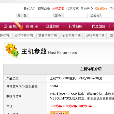
售
备案入口
控制面板
分销加盟
付款方式
帮助中心
成品网站
云空间
经济型云空间
商务型云空间
专业型云空间
增强型云空间
豪
主机详细介绍
产品类型
全能Y300-200主机300M(y300-200型)
网站空间大小/主机容量
300M
默认支持ACCESS数据库（跟web空间共享数
数据库空间
MSSQL/MYSQL若为赠送，购买主机后查看
售价
300元/年 600元/2年 900元/3年