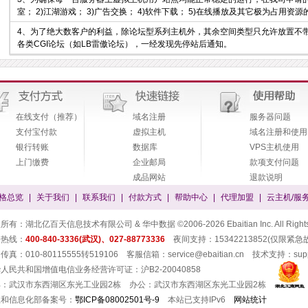
室； 2)江湖游戏； 3)广告交换； 4)软件下载； 5)在线播放及其它极为占用资
4、为了绝大数客户的利益，除论坛型系列主机外，其余空间类型只允许放置不带
各类CGI论坛（如LB雷傲论坛），一经发现先停站后通知。
在线支付（推荐）
域名注册
服务器问题
支付宝付款
虚拟主机
域名注册和使用
银行转账
数据库
VPS主机使用
上门缴费
企业邮局
款项支付问题
成品网站
退款说明
格总览
|
关于我们
|
联系我们
|
付款方式
|
帮助中心
|
代理加盟
|
云主机/服
有：湖北亿百天信息技术有限公司 & 华中数据 ©2006-2026 Ebaitian Inc. All Rights 
务热线：
400-840-3336(武汉)、027-88773336
夜间支持：15342213852(仅限紧急
真：010-80115555转519106 客服信箱：service@ebaitian.cn 技术支持：suppor
人民共和国增值电信业务经营许可证：沪B2-20040858
部：武汉市东西湖区东光工业园2栋 办公：武汉市东西湖区东光工业园2栋
业和信息化部备案号：
鄂ICP备08002501号-9
本站已支持IPv6
网站统计