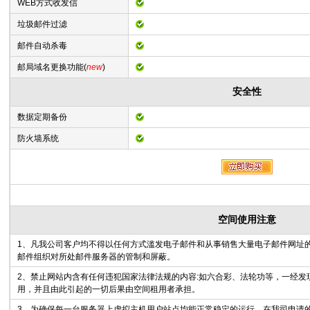
WEB方式收发信
垃圾邮件过滤
邮件自动杀毒
邮局域名更换功能(
new
)
安全性
数据定期备份
防火墙系统
空间使用注意
1、凡我公司客户均不得以任何方式滥发电子邮件和从事销售大量电子邮件网址
邮件组织对所处邮件服务器的管制和屏蔽。
2、禁止网站内含有任何违犯国家法律法规的内容:如六合彩、法轮功等，一经发
用，并且由此引起的一切后果由空间租用者承担。
3、为确保每一台服务器上虚拟主机用户站点均能正常稳定的运行，在我司申请的虚