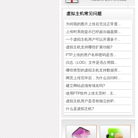
TAG:
域名注册
云主机
CDN加速
企业邮局
虚拟主机
数据库
·
为何我的图片上传后无法正常显...
·
上传时系统提示已经超出磁盘限...
·
一个虚拟主机用户可以开通多个...
·
虚拟主机支持哪些扩展功能?
·
FTP上传的用户名和密码是否...
·
日志（LOG）文件是否占用我...
·
哪些类型的虚拟主机支持数据库...
·
网页上传完毕后，为什么访问时...
·
建立网站必须有域名吗?
·
使用FTP软件上传主页时，主...
·
虚拟主机用户是否有独立的IP...
·
什么是虚拟主机?