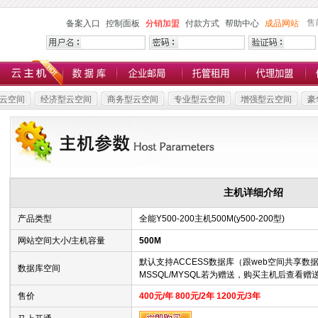
售
备案入口
控制面板
分销加盟
付款方式
帮助中心
成品网站
云空间
经济型云空间
商务型云空间
专业型云空间
增强型云空间
豪
主机详细介绍
产品类型
全能Y500-200主机500M(y500-200型)
网站空间大小/主机容量
500M
默认支持ACCESS数据库（跟web空间共享数
数据库空间
MSSQL/MYSQL若为赠送，购买主机后查看
售价
400元/年 800元/2年 1200元/3年