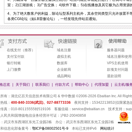
室； 2)江湖游戏； 3)广告交换； 4)软件下载； 5)在线播放及其它极为占用资
4、为了绝大数客户的利益，除论坛型系列主机外，其余空间类型只允许放置不带
各类CGI论坛（如LB雷傲论坛），一经发现先停站后通知。
在线支付（推荐）
域名注册
服务器问题
支付宝付款
虚拟主机
域名注册和使用
银行转账
数据库
VPS主机使用
上门缴费
企业邮局
款项支付问题
成品网站
退款说明
格总览
|
关于我们
|
联系我们
|
付款方式
|
帮助中心
|
代理加盟
|
云主机/服
有：湖北亿百天信息技术有限公司 & 华中数据 ©2006-2026 Ebaitian Inc. All Rights 
务热线：
400-840-3336(武汉)、027-88773336
夜间支持：15342213852(仅限紧急
真：010-80115555转519106 客服信箱：service@ebaitian.cn 技术支持：suppor
人民共和国增值电信业务经营许可证：沪B2-20040858
部：武汉市东西湖区东光工业园2栋 办公：武汉市东西湖区东光工业园2栋
业和信息化部备案号：
鄂ICP备08002501号-9
本站已支持IPv6
网站统计