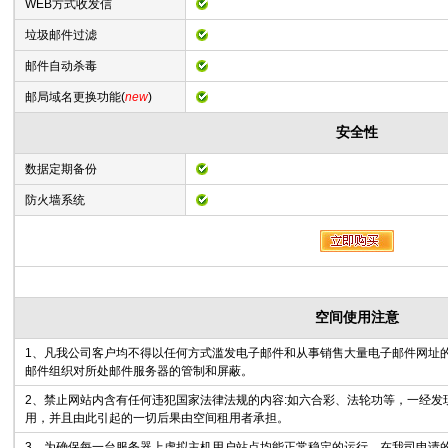
WEB方式收发信
垃圾邮件过滤
邮件自动杀毒
邮局域名更换功能(
new
)
安全性
数据定期备份
防火墙系统
空间使用注意
1、凡我公司客户均不得以任何方式滥发电子邮件和从事销售大量电子邮件网址
邮件组织对所处邮件服务器的管制和屏蔽。
2、禁止网站内含有任何违犯国家法律法规的内容:如六合彩、法轮功等，一经发
用，并且由此引起的一切后果由空间租用者承担。
3、为确保每一台服务器上虚拟主机用户站点均能正常稳定的运行，在我司申请的虚